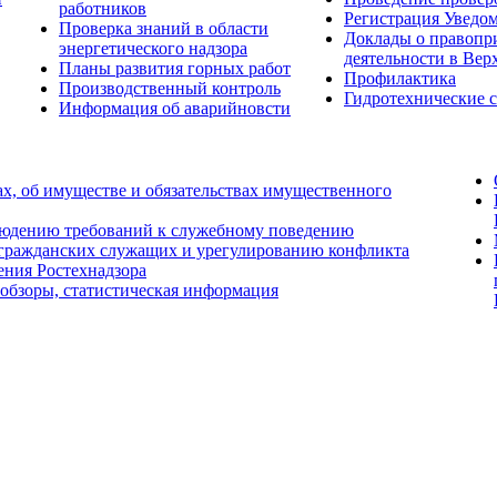
работников
Регистрация Уведо
Проверка знаний в области
Доклады о правопр
энергетического надзора
деятельности в Вер
Планы развития горных работ
Профилактика
Производственный контроль
Гидротехнические 
Информация об аварийновсти
ах, об имуществе и обязательствах имущественного
людению требований к служебному поведению
 гражданских служащих и урегулированию конфликта
ения Ростехнадзора
 обзоры, статистическая информация