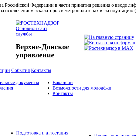
ства Российской Федерации в части принятия решения о вводе л
за исключением эскалаторов в метрополитенах в эксплуатацию 
Основной сайт
службы
Верхне-Донское
управление
упции
События
Контакты
тельные документы
Вакансии
вления
Возможности для молодёжи
Контакты
Подготовка и аттестация
й
Проведение провер