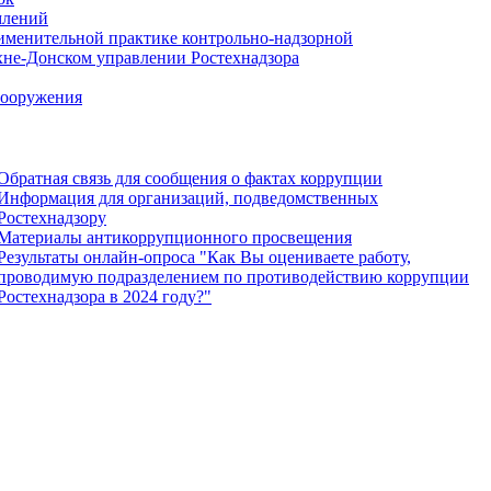
млений
именительной практике контрольно-надзорной
хне-Донском управлении Ростехнадзора
сооружения
Обратная связь для сообщения о фактах коррупции
Информация для организаций, подведомственных
Ростехнадзору
Материалы антикоррупционного просвещения
Результаты онлайн-опроса "Как Вы оцениваете работу,
проводимую подразделением по противодействию коррупции
Ростехнадзора в 2024 году?"