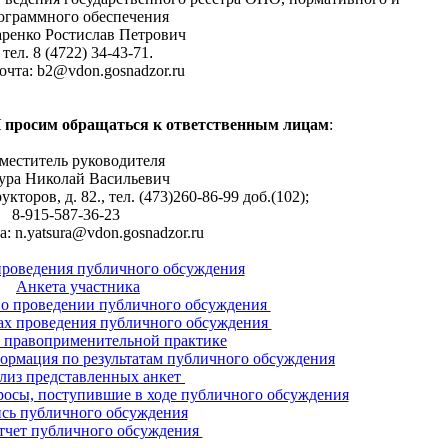
ограммного обеспечения
ренко Ростислав Петрович
тел. 8 (4722) 34-43-71
.
очта: b2@vdon.gosnadzor.ru
просим обращаться к ответственным лицам
:
меститель руководителя
ура Николай Васильевич
укторов, д. 82., тел. (473)260-86-99 доб.(102);
8-915-587-36-23
а: n.yatsura@vdon.gosnadzor.ru
роведения публичного обсуждения
Анкета участника
) о проведении публичного обсуждения
гах проведения публичного обсуждения
 правоприменительной практике
ормация по результатам публичного обсуждения
лиз представленных анкет
осы, поступившие в ходе публичного обсуждения
сь публичного обсуждения
тчет публичного обсуждения