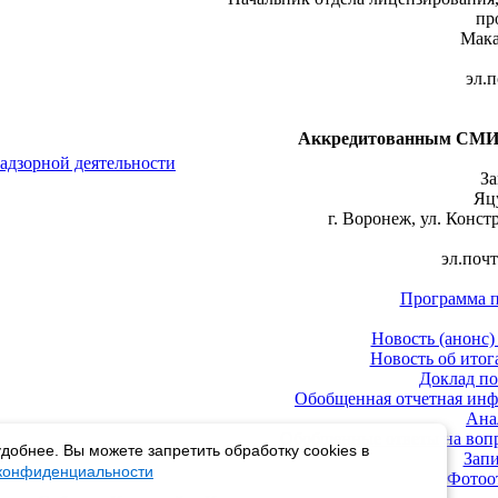
пр
Мака
эл.п
Аккредитованным СМИ 
адзорной деятельности
За
Яц
г. Воронеж, ул. Констр
эл.почт
Программа п
Новость (анонс
Новость об ито
Доклад по
Обобщенная отчетная инф
Ана
Обобщенные ответы на вопр
добнее. Вы можете запретить обработку cookies в
Запи
 конфиденциальности
Фотоо