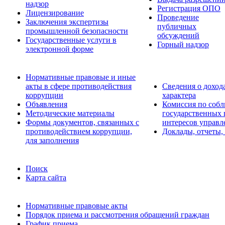
надзор
Регистрация ОПО
Лицензирование
Проведение
Заключения экспертизы
публичных
промышленной безопасности
обсуждений
Государственные услуги в
Горный надзор
электронной форме
Нормативные правовые и иные
акты в сфере противодействия
Сведения о доход
коррупции
характера
Объявления
Комиссия по соб
Методические материалы
государственных
Формы документов, связанных с
интересов управл
противодействием коррупции,
Доклады, отчеты,
для заполнения
Поиск
Карта сайта
Нормативные правовые акты
Порядок приема и рассмотрения обращений граждан
График приема