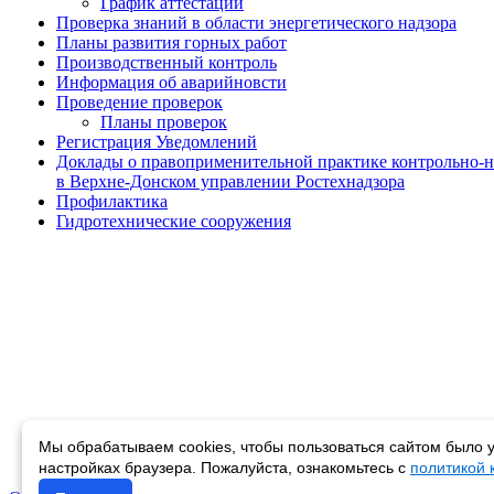
График аттестации
Проверка знаний в области энергетического надзора
Планы развития горных работ
Производственный контроль
Информация об аварийновсти
Проведение проверок
Планы проверок
Регистрация Уведомлений
Доклады о правоприменительной практике контрольно-н
в Верхне-Донском управлении Ростехнадзора
Профилактика
Гидротехнические сооружения
Мы обрабатываем cookies, чтобы пользоваться сайтом было у
настройках браузера. Пожалуйста, ознакомьтесь с
политикой