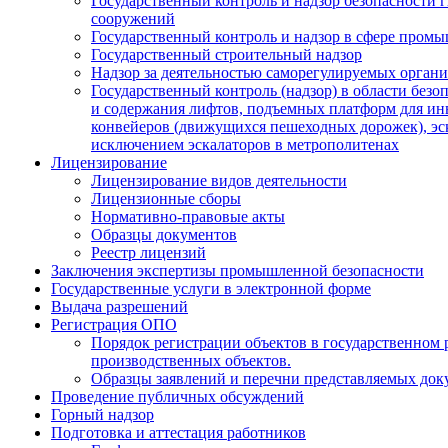
Государственный контроль и надзор безопасности 
сооружений
Государственный контроль и надзор в сфере пром
Государственный строительный надзор
Надзор за деятельностью саморегулируемых орган
Государственный контроль (надзор) в области безо
и содержания лифтов, подъемных платформ для ин
конвейеров (движущихся пешеходных дорожек), эск
исключением эскалаторов в метрополитенах
Лицензирование
Лицензирование видов деятельности
Лицензионные сборы
Нормативно-правовые акты
Образцы документов
Реестр лицензий
Заключения экспертизы промышленной безопасности
Государственные услуги в электронной форме
Выдача разрешений
Регистрация ОПО
Порядок регистрации объектов в государственном 
производственных объектов.
Образцы заявлений и перечни представляемых док
Проведение публичных обсуждений
Горный надзор
Подготовка и аттестация работников