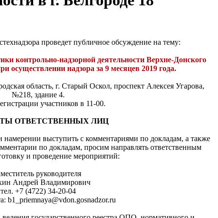
ости в г. Белгороде 18
стехнадзора проведет публичное обсуждение на тему:
ики контрольно-надзорной деятельности Верхне-Донского
ри осуществлении надзора за 9 месяцев 2019 года
.
родская область, г. Старый Оскол, проспект Алексея Угарова,
№218, здание 4.
егистрации участников в 11-00.
ТЫ ОТВЕТСТВЕННЫХ ЛИЦ
 намерении выступить с комментариями по докладам, а также
омментарии по докладам, просим направлять ответственным
готовку и проведение мероприятий:
аместитель руководителя
хин Андрей Владимирович
тел. +7 (4722) 34-20-04
b1_priemnaya@vdon.gosnadzor.ru
 ведения государственного реестра ОПО, нормативного и