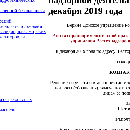
надзорной деятельн
гидротехнических
декабря 2019 года
ышленной безопасности
изаций
Верхне-Донское управление Ро
пасного использования
валидов, пассажирских
Анализ правоприменительной практ
алаторов, за
управления Ростехнадзора п
18 декабря 2019 года по адресу: Белго
Начало р
КОНТАК
Решение по участию в мероприятии или
вопросы (обращения), замечания и к
лицам за под
реестре опасных
З
Шато
ументов.
эл.почта: 
Начальник отдела лицензирования,