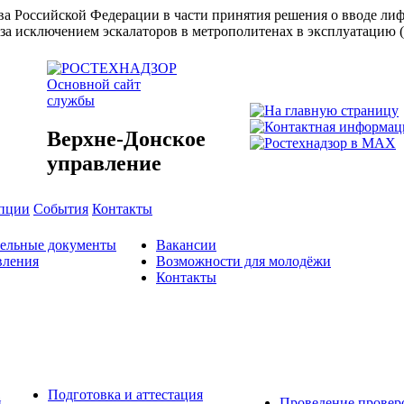
ства Российской Федерации в части принятия решения о вводе л
за исключением эскалаторов в метрополитенах в эксплуатацию 
Основной сайт
службы
Верхне-Донское
управление
упции
События
Контакты
тельные документы
Вакансии
вления
Возможности для молодёжи
Контакты
Подготовка и аттестация
й
Проведение провер