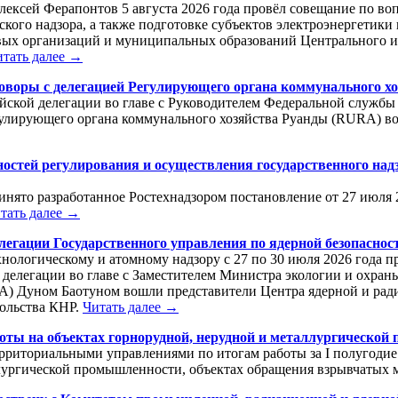
лексей Ферапонтов 5 августа 2026 года провёл совещание по во
ского надзора, а также подготовке субъектов электроэнергетик
вых организаций и муниципальных образований Центрального и
итать далее →
говоры с делегацией Регулирующего органа коммунального х
йской делегации во главе с Руководителем Федеральной службы 
лирующего органа коммунального хозяйства Руанды (RURA) во 
ностей регулирования и осуществления государственного над
нято разработанное Ростехнадзором постановление от 27 июля 
тать далее →
легации Государственного управления по ядерной безопасно
хнологическому и атомному надзору с 27 по 30 июля 2026 года 
 делегации во главе с Заместителем Министра экологии и охра
A) Дуном Баотуном вошли представители Центра ядерной и рад
сольства КНР.
Читать далее →
боты на объектах горнорудной, нерудной и металлургической 
ерриториальными управлениями по итогам работы за I полугоди
ллургической промышленности, объектах обращения взрывчатых