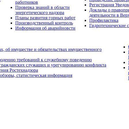
работников
Регистрация Уведо
Проверка знаний в области
Доклады о правопр
энергетического надзора
деятельности в Вер
Планы развития горных работ
Профилактика
Производственный контроль
Гидротехнические 
Информация об аварийновсти
ах, об имуществе и обязательствах имущественного
людению требований к служебному поведению
 гражданских служащих и урегулированию конфликта
ения Ростехнадзора
 обзоры, статистическая информация