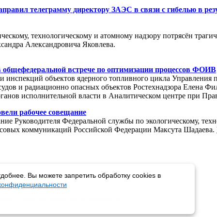
аправил телеграмму директору ЗАЭС в связи с гибелью в рез
ескому, технологическому и атомному надзору потрясён трагич
сандра Александровича Яковлева.
 в общефедеральной встрече по оптимизации процессов ФОИВ
 и инспекций объектов ядерного топливного цикла Управления 
судов и радиационно опасных объектов Ростехнадзора Елена Фи
ганов исполнительной власти в Аналитическом центре при Пра
вели рабочее совещание
щание Руководителя Федеральной службы по экологическому, тех
ассовых коммуникаций Российской Федерации Максута Шадаева.
добнее. Вы можете запретить обработку cookies в
 конфиденциальности
пции
События
Карта сайта
Контакты