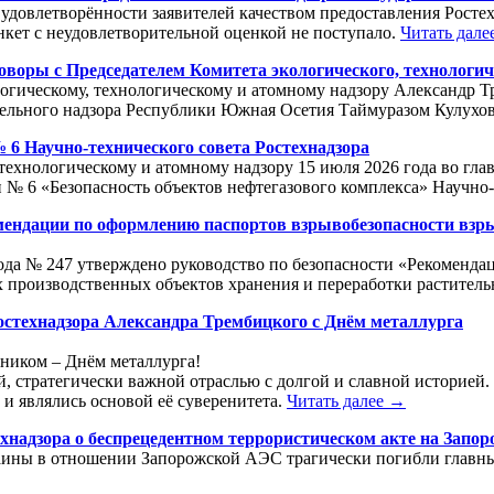
ь удовлетворённости заявителей качеством предоставления Росте
нкет с неудовлетворительной оценкой не поступало.
Читать дале
оворы с Председателем Комитета экологического, технологи
огическому, технологическому и атомному надзору Александр Т
ительного надзора Республики Южная Осетия Таймуразом Кулух
№ 6 Научно-технического совета Ростехнадзора
технологическому и атомному надзору 15 июля 2026 года во гл
 № 6 «Безопасность объектов нефтегазового комплекса» Научно-
омендации по оформлению паспортов взрывобезопасности вз
года № 247 утверждено руководство по безопасности «Рекоменд
производственных объектов хранения и переработки раститель
остехнадзора Александра Трембицкого с Днём металлурга
ником – Днём металлурга!
ой, стратегически важной отраслью с долгой и славной историей
и являлись основой её суверенитета.
Читать далее →
хнадзора о беспрецедентном террористическом акте на Запо
краины в отношении Запорожской АЭС трагически погибли главн