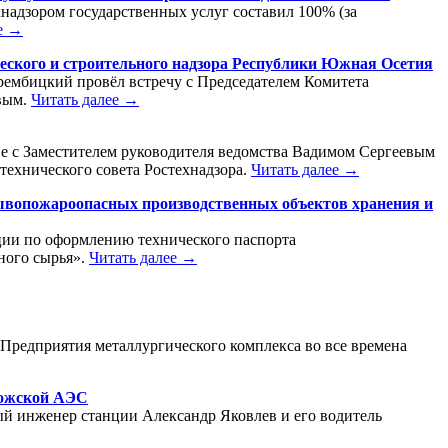
хнадзором государственных услуг составил 100% (за
е →
ческого и строительного надзора Республики Южная Осетия
рембицкий провёл встречу с Председателем Комитета
овым.
Читать далее →
аве с Заместителем руководителя ведомства Вадимом Сергеевым
технического совета Ростехнадзора.
Читать далее →
рывопожароопасных производственных объектов хранения и
ации по оформлению технического паспорта
ного сырья».
Читать далее →
. Предприятия металлургического комплекса во все времена
рожской АЭС
ый инженер станции Александр Яковлев и его водитель