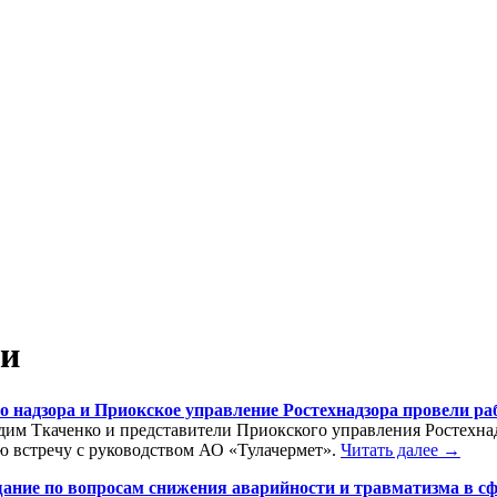
ти
 надзора и Приокское управление Ростехнадзора провели ра
им Ткаченко и представители Приокского управления Ростехнадзо
ю встречу с руководством АО «Тулачермет».
Читать далее →
ание по вопросам снижения аварийности и травматизма в сфе