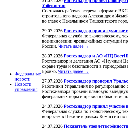
31.07.2026
Ростехнадзор провёл рабочую
Узбекистан
Состоялась рабочая встреча в формате ВКС
строительного надзора Александром Жемо
во главе с Начальником Ташкентского го
29.07.2026
Ростехнадзор принял участие 
Федеральная служба по экологическому, те
возникновении чрезвычайных ситуаций при
России.
Читать далее →
28.07.2026
Ростехнадзор и АО «НЦ ВостН
Ростехнадзор и делегация АО «Научный Ц
охране труда и безопасности в горнодоб
Бровко.
Читать далее →
Федеральные
новости
27.07.2026
Ростехнадзор проверил Ураль
Новости
Работники Управления по регулированию б
управления
Ростехнадзора провели плановую выездну
федеральных норм и правил в области исп
24.07.2026
Ростехнадзор принял участие 
Федеральная служба по экологическому, те
вопросам в Пекине в рамках Комиссии по п
24.07.2026
Показатель удовлетворённости