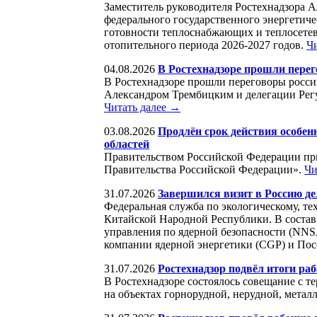
Заместитель руководителя Ростехнадзора А
федерального государственного энергетиче
готовности теплоснабжающих и теплосете
отопительного периода 2026-2027 годов.
Ч
04.08.2026
В Ростехнадзоре прошли пере
В Ростехнадзоре прошли переговоры росси
Александром Трембицким и делегации Регу
Читать далее →
03.08.2026
Продлён срок действия особен
областей
Правительством Российской Федерации при
Правительства Российской Федерации».
Чи
31.07.2026
Завершился визит в Россию де
Федеральная служба по экологическому, те
Китайской Народной Республики. В состав
управления по ядерной безопасности (NNS
компании ядерной энергетики (CGP) и По
31.07.2026
Ростехнадзор подвёл итоги ра
В Ростехнадзоре состоялось совещание с т
на объектах горнорудной, нерудной, мета