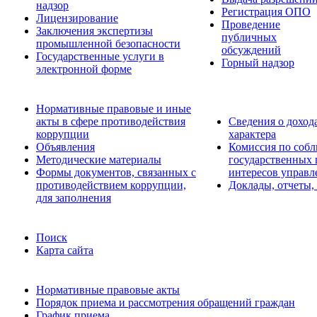
надзор
Регистрация ОПО
Лицензирование
Проведение
Заключения экспертизы
публичных
промышленной безопасности
обсуждений
Государственные услуги в
Горный надзор
электронной форме
Нормативные правовые и иные
акты в сфере противодействия
Сведения о доход
коррупции
характера
Объявления
Комиссия по соб
Методические материалы
государственных
Формы документов, связанных с
интересов управл
противодействием коррупции,
Доклады, отчеты,
для заполнения
Поиск
Карта сайта
Нормативные правовые акты
Порядок приема и рассмотрения обращений граждан
График приема