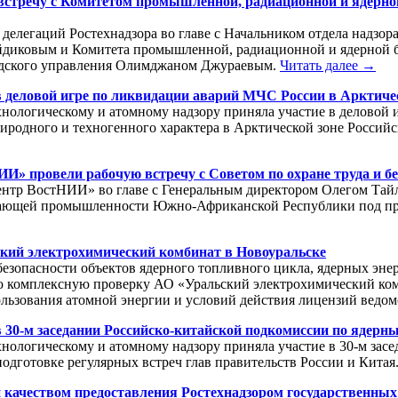
 встречу с Комитетом промышленной, радиационной и ядерно
 делегаций Ростехнадзора во главе с Начальником отдела надз
йдиковым и Комитета промышленной, радиационной и ядерной 
родского управления Олимджаном Джураевым.
Читать далее →
в деловой игре по ликвидации аварий МЧС России в Арктиче
хнологическому и атомному надзору приняла участие в деловой 
родного и техногенного характера в Арктической зоне Россий
ИИ» провели рабочую встречу с Советом по охране труда и
ентр ВостНИИ» во главе с Генеральным директором Олегом Тай
ывающей промышленности Южно-Африканской Республики под пр
ский электрохимический комбинат в Новоуральске
езопасности объектов ядерного топливного цикла, ядерных эне
ю комплексную проверку АО «Уральский электрохимический ком
ользования атомной энергии и условий действия лицензий ведом
в 30-м заседании Российско-китайской подкомиссии по ядерн
хнологическому и атомному надзору приняла участие в 30-м за
одготовке регулярных встреч глав правительств России и Китая
 качеством предоставления Ростехнадзором государственных у