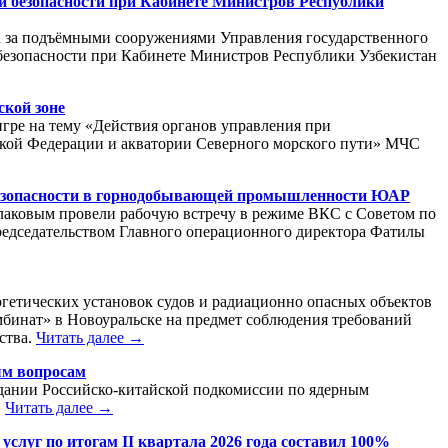
й безопасности при Кабинете Министров Республики
ора за подъёмными сооружениями Управления государственного
безопасности при Кабинете Министров Республики Узбекистан
ской зоне
игре на тему «Действия органов управления при
ской Федерации и акватории Северного морского пути» МЧС
 безопасности в горнодобывающей промышленности ЮАР
лаковым провели рабочую встречу в режиме ВКС с Советом по
едседательством Главного операционного директора Фатилы
ргетических установок судов и радиационно опасных объектов
бинат» в Новоуральске на предмет соблюдения требований
ства.
Читать далее →
ым вопросам
седании Российско-китайской подкомиссии по ядерным
.
Читать далее →
слуг по итогам II квартала 2026 года составил 100%