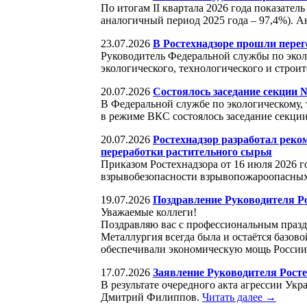
По итогам II квартала 2026 года показател
аналогичный период 2025 года – 97,4%). А
23.07.2026
В Ростехнадзоре прошли перег
Руководитель Федеральной службы по экол
экологического, технологического и стро
20.07.2026
Состоялось заседание секции 
В Федеральной службе по экологическому, 
в режиме ВКС состоялось заседание секции
20.07.2026
Ростехнадзор разработал рек
переработки растительного сырья
Приказом Ростехнадзора от 16 июля 2026 
взрывобезопасности взрывопожароопасных 
19.07.2026
Поздравление Руководителя Р
Уважаемые коллеги!
Поздравляю вас с профессиональным празд
Металлургия всегда была и остаётся базов
обеспечивали экономическую мощь России 
17.07.2026
Заявление Руководителя Росте
В результате очередного акта агрессии У
Дмитрий Филиппов.
Читать далее →