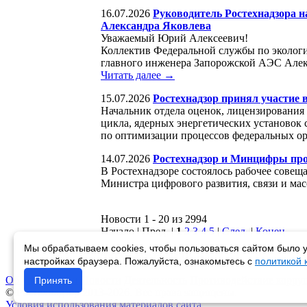
16.07.2026
Руководитель Ростехнадзора н
Александра Яковлева
Уважаемый Юрий Алексеевич!
Коллектив Федеральной службы по экологич
главного инженера Запорожской АЭС Алек
Читать далее →
15.07.2026
Ростехнадзор принял участие
Начальник отдела оценок, лицензирования
цикла, ядерных энергетических установок 
по оптимизации процессов федеральных ор
14.07.2026
Ростехнадзор и Минцифры про
В Ростехнадзоре состоялось рабочее сове
Министра цифрового развития, связи и м
Новости 1 - 20 из 2994
Начало | Пред. |
1
2
3
4
5
|
След.
|
Конец
Мы обрабатываем cookies, чтобы пользоваться сайтом было у
Читать все новости →
настройках браузера. Пожалуйста, ознакомьтесь с
политикой
Об управлении
Новости
Деятельность
Противодействие корру
Принять
© Ростехнадзор 2013-2026. Все права защищены.
Условия использования материалов сайта