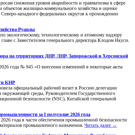
просам снижения уровня аварийности и травматизма в сфере
и и объектов жилищно-коммунального хозяйства и оценке
 Северо-западного федеральных округов к прохождению
озяйства Руанды
по экологическому, технологическому и атомному надзору
главе с Заместителем генерального директора Клодом Нкуси.
зора на территориях ДНР, ЛНР, Запорожской и Херсонской
2026 года № 945 «О внесении изменений в некоторые акты
сти КНР
провела официальный рабочий визит в Россию делегации
ны окружающей среды, Руководителем Государственного
иационной безопасности (NSC), Китайской генеральной
промышленности за I полугодие 2026 года
е 2026 года в части обеспечения промышленной безопасности
 материалов промышленного назначения.
Читать далее →