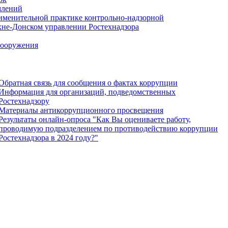
млений
именительной практике контрольно-надзорной
хне-Донском управлении Ростехнадзора
сооружения
Обратная связь для сообщения о фактах коррупции
Информация для организаций, подведомственных
Ростехнадзору
Материалы антикоррупционного просвещения
Результаты онлайн-опроса "Как Вы оцениваете работу,
проводимую подразделением по противодействию коррупции
Ростехнадзора в 2024 году?"