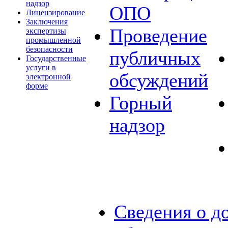
надзор
ОПО
Лицензирование
Заключения
Проведение
экспертизы
промышленной
безопасности
публичных
Государственные
услуги в
обсуждений
электронной
форме
Горный
надзор
Сведения о д